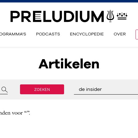
OGRAMMA'S
PODCASTS
ENCYCLOPEDIE
OVER
Artikelen
ZOEKEN
de insider
nden voor “”.