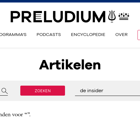
OGRAMMA'S
PODCASTS
ENCYCLOPEDIE
OVER
Artikelen
ZOEKEN
de insider
nden voor “”.