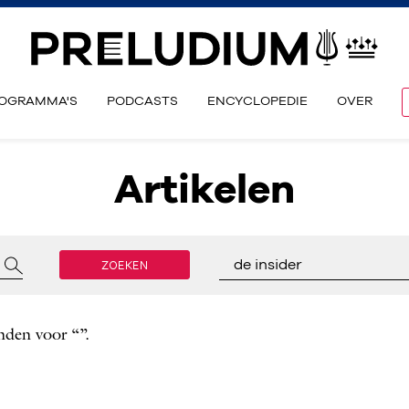
OGRAMMA'S
PODCASTS
ENCYCLOPEDIE
OVER
Artikelen
ZOEKEN
de insider
nden voor “”.