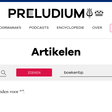
OGRAMMA'S
PODCASTS
ENCYCLOPEDIE
OVER
Artikelen
ZOEKEN
boekentip
nden voor “”.