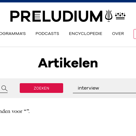
OGRAMMA'S
PODCASTS
ENCYCLOPEDIE
OVER
Artikelen
ZOEKEN
interview
nden voor “”.