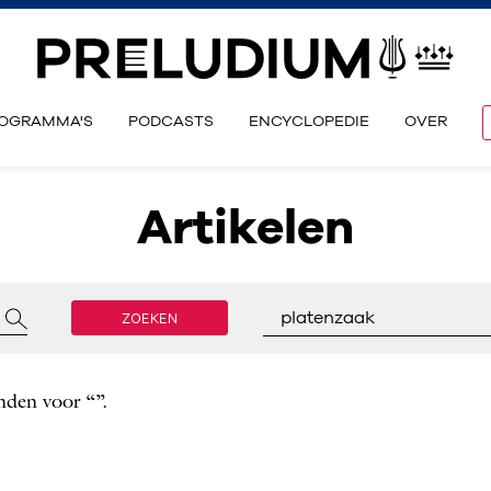
OGRAMMA'S
PODCASTS
ENCYCLOPEDIE
OVER
Artikelen
ZOEKEN
platenzaak
nden voor “”.