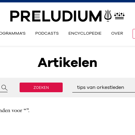
OGRAMMA'S
PODCASTS
ENCYCLOPEDIE
OVER
Artikelen
ZOEKEN
tips van orkestleden
nden voor “”.