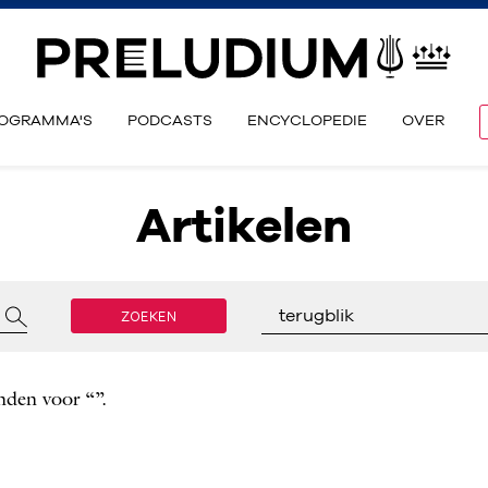
OGRAMMA'S
PODCASTS
ENCYCLOPEDIE
OVER
Artikelen
ZOEKEN
terugblik
nden voor “”.