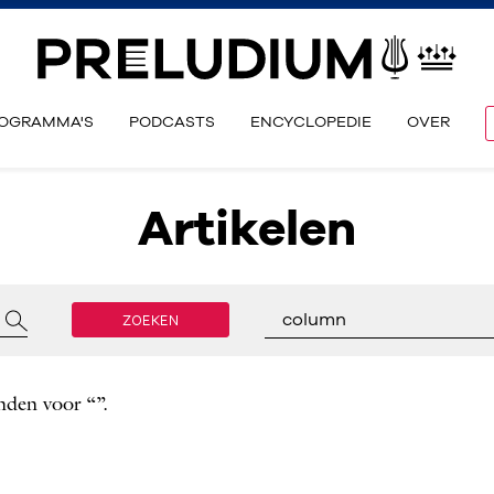
OGRAMMA'S
PODCASTS
ENCYCLOPEDIE
OVER
Artikelen
ZOEKEN
column
nden voor “”.