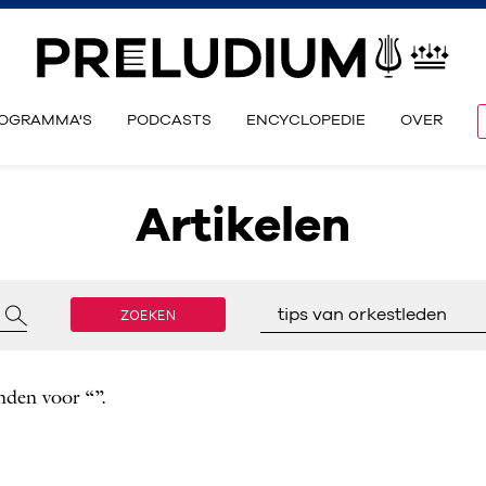
OGRAMMA'S
PODCASTS
ENCYCLOPEDIE
OVER
Artikelen
ZOEKEN
tips van orkestleden
nden voor “”.