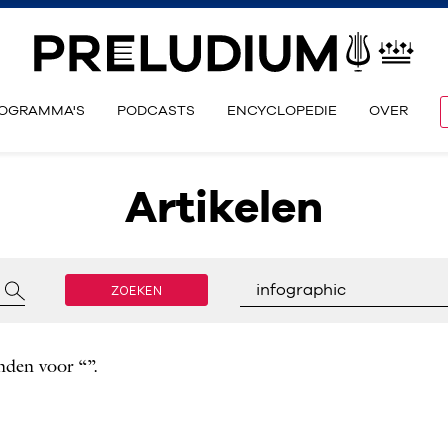
OGRAMMA'S
PODCASTS
ENCYCLOPEDIE
OVER
Artikelen
ZOEKEN
infographic
nden voor “”.