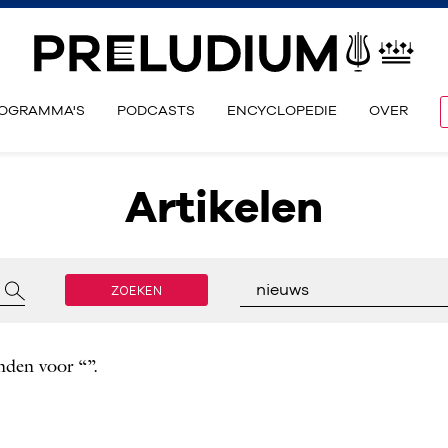
OGRAMMA'S
PODCASTS
ENCYCLOPEDIE
OVER
Artikelen
ZOEKEN
nieuws
nden voor “”.