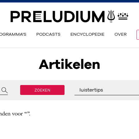
OGRAMMA'S
PODCASTS
ENCYCLOPEDIE
OVER
Artikelen
ZOEKEN
luistertips
nden voor “”.