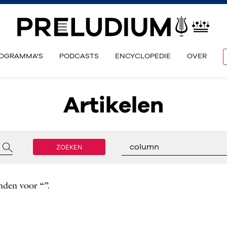
OGRAMMA'S
PODCASTS
ENCYCLOPEDIE
OVER
Artikelen
ZOEKEN
column
nden voor “”.