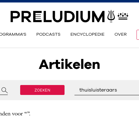
OGRAMMA'S
PODCASTS
ENCYCLOPEDIE
OVER
Artikelen
ZOEKEN
thuisluisteraars
nden voor “”.