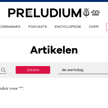
OGRAMMA'S
PODCASTS
ENCYCLOPEDIE
OVER
Artikelen
ZOEKEN
de werkdag
nden voor “”.