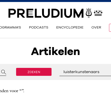
OGRAMMA'S
PODCASTS
ENCYCLOPEDIE
OVER
Artikelen
ZOEKEN
luisterkunstenaars
nden voor “”.