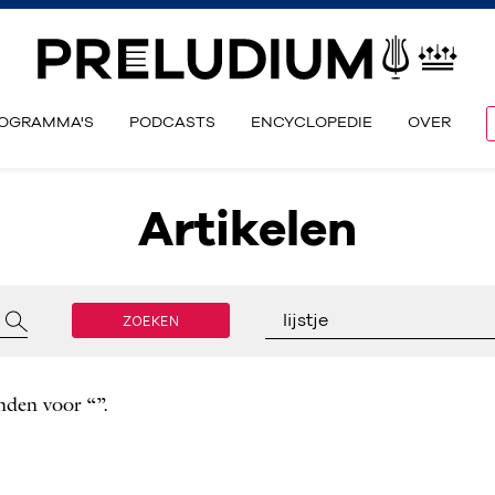
OGRAMMA'S
PODCASTS
ENCYCLOPEDIE
OVER
Artikelen
ZOEKEN
lijstje
nden voor “”.