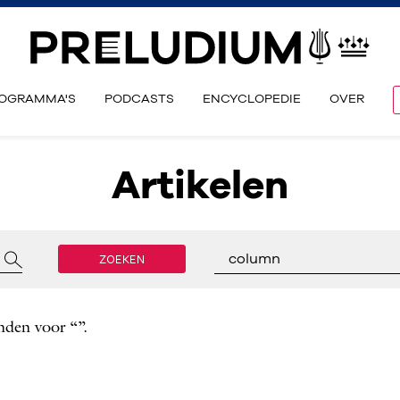
OGRAMMA'S
PODCASTS
ENCYCLOPEDIE
OVER
Artikelen
ZOEKEN
column
nden voor “”.