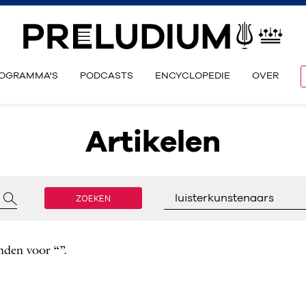
OGRAMMA'S
PODCASTS
ENCYCLOPEDIE
OVER
Artikelen
ZOEKEN
luisterkunstenaars
nden voor “”.