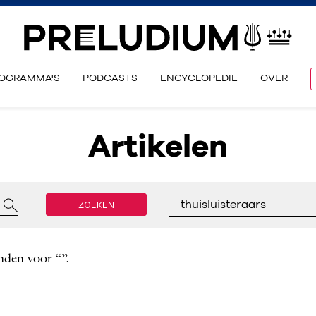
OGRAMMA'S
PODCASTS
ENCYCLOPEDIE
OVER
Artikelen
ZOEKEN
thuisluisteraars
nden voor “”.