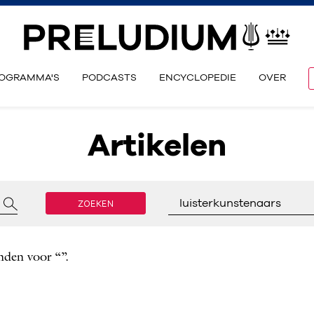
OGRAMMA'S
PODCASTS
ENCYCLOPEDIE
OVER
Artikelen
ZOEKEN
luisterkunstenaars
nden voor “”.