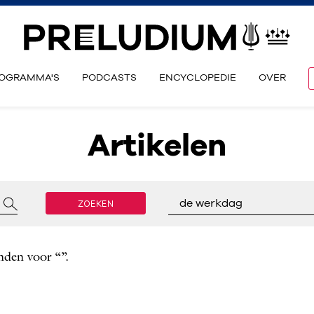
OGRAMMA'S
PODCASTS
ENCYCLOPEDIE
OVER
Artikelen
ZOEKEN
de werkdag
nden voor “”.