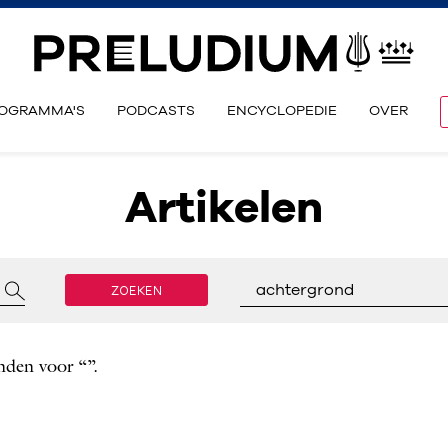
OGRAMMA'S
PODCASTS
ENCYCLOPEDIE
OVER
Artikelen
ZOEKEN
achtergrond
nden voor “”.