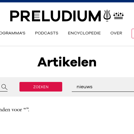
OGRAMMA'S
PODCASTS
ENCYCLOPEDIE
OVER
Artikelen
ZOEKEN
nieuws
nden voor “”.