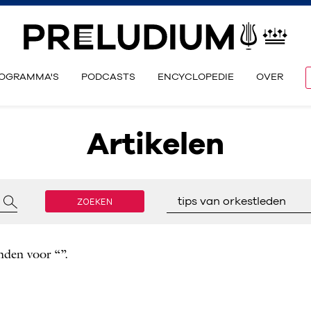
OGRAMMA'S
PODCASTS
ENCYCLOPEDIE
OVER
Artikelen
ZOEKEN
tips van orkestleden
nden voor “”.