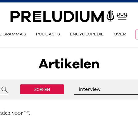
OGRAMMA'S
PODCASTS
ENCYCLOPEDIE
OVER
Artikelen
ZOEKEN
interview
nden voor “”.