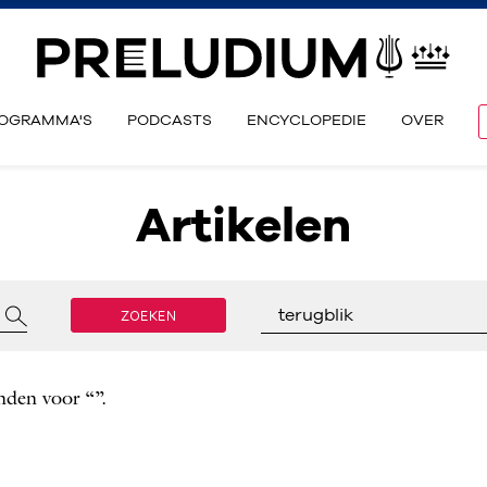
OGRAMMA'S
PODCASTS
ENCYCLOPEDIE
OVER
Artikelen
ZOEKEN
terugblik
nden voor “”.