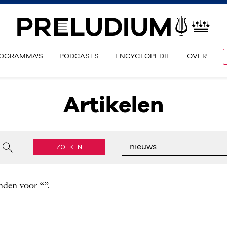
OGRAMMA'S
PODCASTS
ENCYCLOPEDIE
OVER
Artikelen
ZOEKEN
nieuws
nden voor “”.