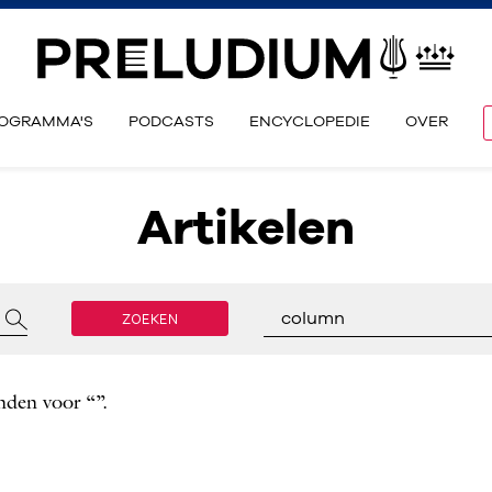
OGRAMMA'S
PODCASTS
ENCYCLOPEDIE
OVER
Artikelen
ZOEKEN
column
nden voor “”.