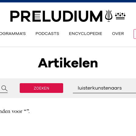
OGRAMMA'S
PODCASTS
ENCYCLOPEDIE
OVER
Artikelen
ZOEKEN
luisterkunstenaars
nden voor “”.