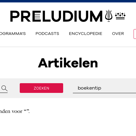
OGRAMMA'S
PODCASTS
ENCYCLOPEDIE
OVER
Artikelen
ZOEKEN
boekentip
nden voor “”.