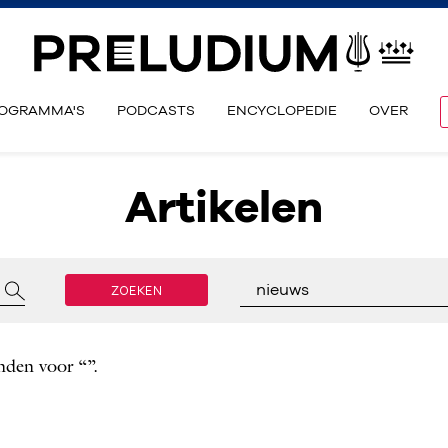
OGRAMMA'S
PODCASTS
ENCYCLOPEDIE
OVER
Artikelen
ZOEKEN
nieuws
nden voor “”.