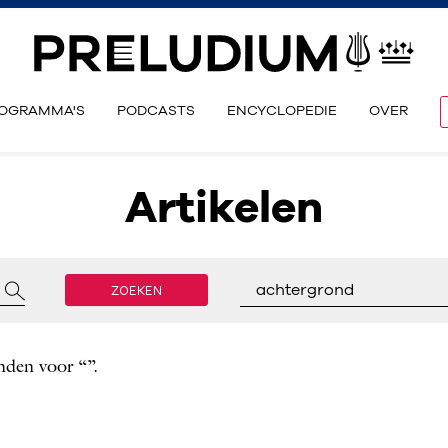
OGRAMMA'S
PODCASTS
ENCYCLOPEDIE
OVER
Artikelen
ZOEKEN
achtergrond
nden voor “”.