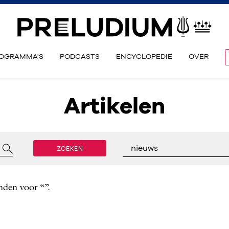
OGRAMMA'S
PODCASTS
ENCYCLOPEDIE
OVER
Artikelen
ZOEKEN
nieuws
nden voor “”.