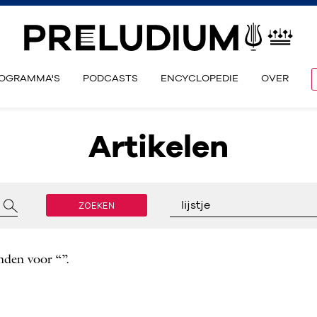
OGRAMMA'S
PODCASTS
ENCYCLOPEDIE
OVER
Artikelen
ZOEKEN
lijstje
nden voor “”.